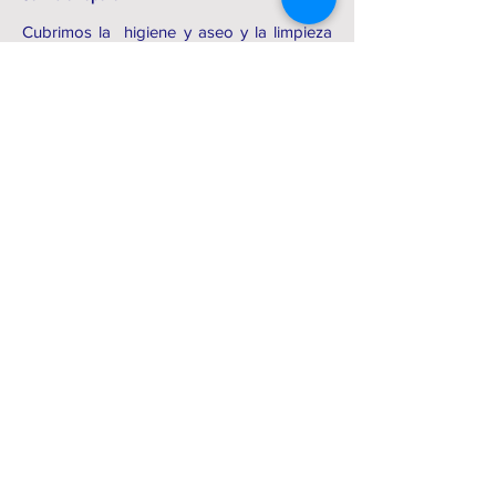
Cubrimos la higiene y aseo y la limpieza
de la ropa de los miembros. La renovación
y complemento de la ropa de los usuarios,
será apoyada por instituciones que
disponen de este servicio, como el ropero
de los padres Carmelitas de la Parroquia
de Nuestra Señora del Carmen.
07
Donaciones internacionales
Recibimos donaciones de excedentes de
empresas que ayudan a cubrir algunas
necesidades básicas en otras partes del
mundo. Hemos hecho envíos de
mascarillas infantiles, ropa y suplementos
alimenticios al Instituto Religioso de las